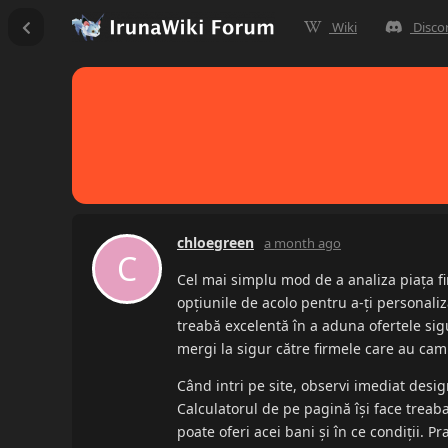
Wiki
Disco
chloegreen
a month ago
C
Cel mai simplu mod de a analiza piața fi
opțiunile de acolo pentru a-ți personaliz
treabă excelentă în a aduna ofertele sigu
mergi la sigur către firmele care au cam
Când intri pe site, observi imediat design
Calculatorul de pe pagină își face treaba
poate oferi acei bani și în ce condiții. P