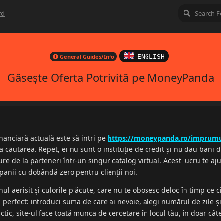
rd
General Guides/Info
ENGLISH
Găsește Oferta Potrivită pe MoneyPanda
nanciară actuală este să intri pe
https://moneypanda.ro/imprumu
a căutarea. Repet, ei nu sunt o instituție de credit și nu dau bani d
re de la parteneri într-un singur catalog virtual. Acest lucru te aju
panii cu dobândă zero pentru clienții noi.
ul aerisit și culorile plăcute, care nu te obosesc deloc în timp ce cit
 perfect: introduci suma de care ai nevoie, alegi numărul de zile și
ractic, site-ul face toată munca de cercetare în locul tău, în doar câ