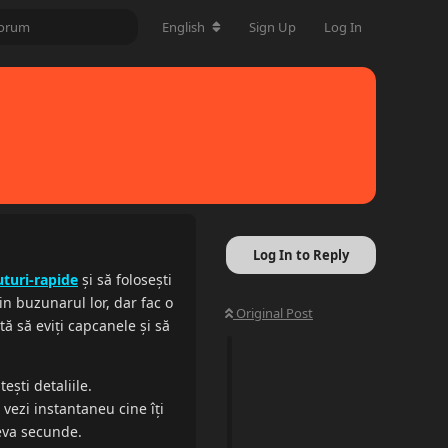
English
Sign Up
Log In
Log In to Reply
turi-rapide
și să folosești
in buzunarul lor, dar fac o
Original Post
tă să eviți capcanele și să
ești detaliile.
 vezi instantaneu cine îți
teva secunde.