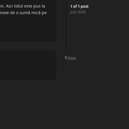
i. Aici totul este pus la
1
of
1
post
July 2026
i nevoie de o sumă mică pe
Reply
0
UNREAD
Now