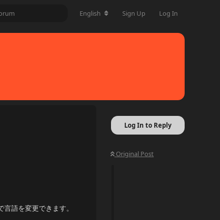
English
Sign Up
Log In
Log In to Reply
Original Post
で言語を変更できます。