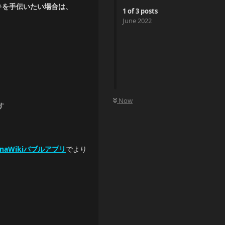
ィキを手伝いたい場合は、
1
of
3
posts
June 2022
0
UNREAD
Now
す
unaWikiバブルアプリ
でより