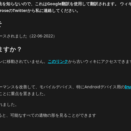
す方法を知らないので、これはGoogle翻訳を使用して翻訳されます。 ウ
ianbroseのTwitterから私に連絡してください。
そ
れました（22-06-2022）
ますか？
ンに移動されていません。
このリンク
から古いウィキにアクセスできま
マンスを改善して、モバイルデバイス、特にAndroidデバイス用の
Ir
ことに重点を置きました。
れました。
ると、可能なすべての遺物の形を見ることができます